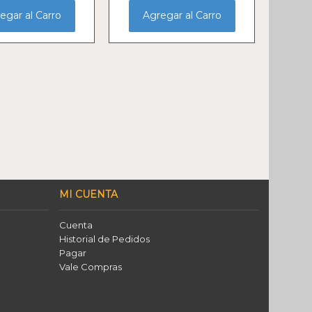
egar al Carro
Agregar al Carro
MI CUENTA
Cuenta
Historial de Pedidos
Pagar
Vale Compras