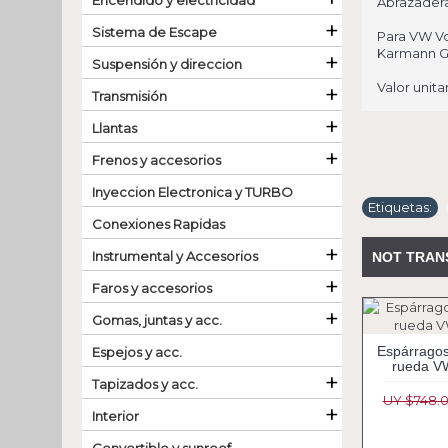
Encendido y electricidad
Abrazadera
+
Sistema de Escape
Para VW Vo
Karmann G
+
Suspensión y direccion
Valor unitar
+
Transmisión
+
Llantas
+
Frenos y accesorios
Inyeccion Electronica y TURBO
Etiquetas:
Conexiones Rapidas
+
Instrumental y Accesorios
NOT TRAN
+
Faros y accesorios
+
Gomas, juntas y acc.
Espárragos
Espejos y acc.
rueda V
+
Tapizados y acc.
UY $748.
+
Interior