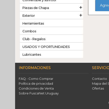
Convertible y sunroof
Agreg
+
Piezas de Chapa
+
Exterior
Herramientas
Combos
Club - Regalos
USADOS Y OPORTUNIDADES
Lubricantes
INFORMACIONES
SERVICIO
FAQ - Como Comprar
Contacto
Política de privacidad
Mapa del S
Condiciones de Venta
Ofertas
Sobre FuscaNet Uruguay