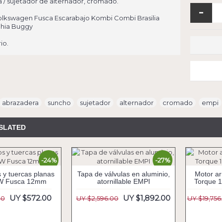
 / sujetador de alternador, cromado.
-
lkswagen Fusca Escarabajo Kombi Combi Brasilia
hia Buggy
io.
abrazadera
,
suncho
,
sujetador
,
alternador
,
cromado
,
empi
SLATED
-24%
-27%
 y tuercas planas
Tapa de válvulas en aluminio,
Motor a
W Fusca 12mm
atornillable EMPI
Torque 
UY $572.00
UY $1,892.00
00
UY $2,596.00
UY $19,756