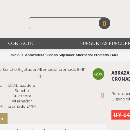
CONTACTO
PREGUNTAS FRECUE
Inicio
Abrazadera Suncho Sujetador Alternador cromado EMPI
ABRAZA
-29%
CROMAD
Referenci
Disponibi
UY $4
ón