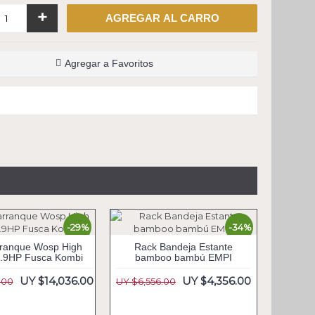
+
AGREGAR AL CARRO
Agregar a Favoritos
-29%
-34%
rranque Wosp High
Rack Bandeja Estante
1.9HP Fusca Kombi
bamboo bambú EMPI
UY $14,036.00
UY $4,356.00
.00
UY $6,556.00