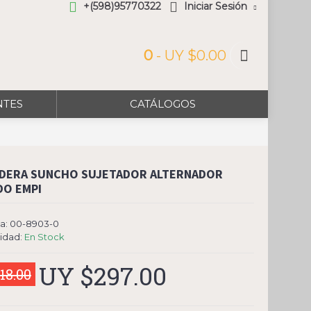
+(598)95770322
Iniciar Sesión
0
- UY $0.00
NTES
CATÁLOGOS
DERA SUNCHO SUJETADOR ALTERNADOR
O EMPI
a:
00-8903-0
lidad:
En Stock
UY $297.00
18.00