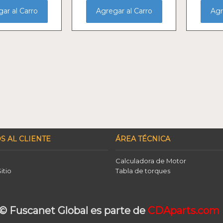
ar al Carro
Agregar al Carro
Agr
S AL CLIENTE
ÁREA TÉCNICA
Calculadora de Motor
itio
Tabla de torques
© Fuscanet Global
es parte de
CDAparts.com