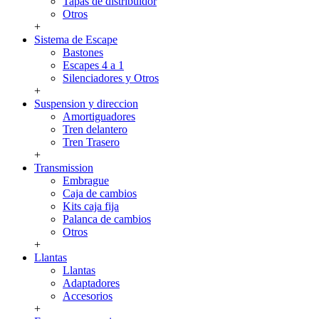
Tapas de distribuidor
Otros
+
Sistema de Escape
Bastones
Escapes 4 a 1
Silenciadores y Otros
+
Suspension y direccion
Amortiguadores
Tren delantero
Tren Trasero
+
Transmission
Embrague
Caja de cambios
Kits caja fija
Palanca de cambios
Otros
+
Llantas
Llantas
Adaptadores
Accesorios
+