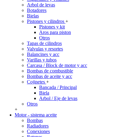
Arbol de levas
Botadores
Bielas
Pistones y cilindros
+
Pistones y kit
Aros para piston
Otros
Tapas de cilindros
Valvulas y resortes
Balancines y acc
Varillas y tubos
Carcasa / Block de motor y acc
Bombas de combustible
Bombas de aceite y acc
Cojinetes
+
Bancada / Principal
Biela
Arbol / Eje de levas
Otros
+
Motor - sistema aceite
Bombas
Radiadores
Conexiones
Retenes