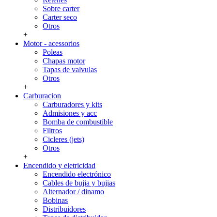
Sobre carter
Carter seco
Otros
+
Motor - acessorios
Poleas
Chapas motor
Tapas de valvulas
Otros
+
Carburacion
Carburadores y kits
Admisiones y acc
Bomba de combustible
Filtros
Cicleres (jets)
Otros
+
Encendido y eletricidad
Encendido electrónico
Cables de bujia y bujias
Alternador / dinamo
Bobinas
Distribuidores