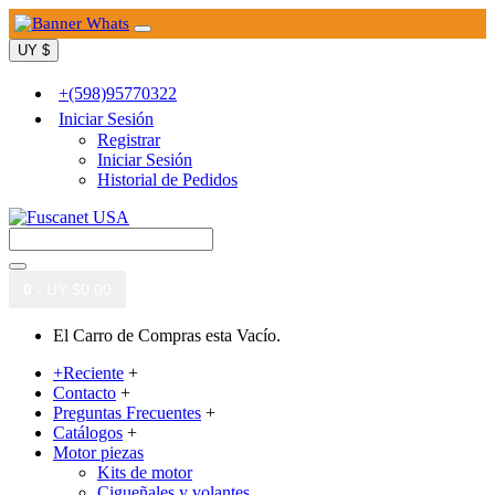
UY $
+(598)95770322
Iniciar Sesión
Registrar
Iniciar Sesión
Historial de Pedidos
0
- UY $0.00
El Carro de Compras esta Vacío.
+Reciente
+
Contacto
+
Preguntas Frecuentes
+
Catálogos
+
Motor piezas
Kits de motor
Cigueñales y volantes