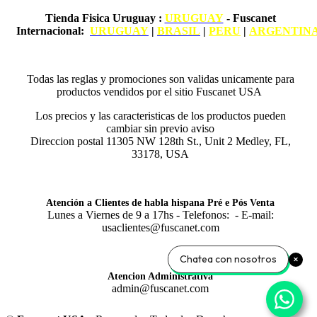
Tienda Fisica Uruguay
:
URUGUAY
- Fuscanet
Internacional:
URUGUAY
|
BRASIL
|
PERU
|
ARGENTIN
Todas las reglas y promociones son validas unicamente para
productos vendidos por el sitio Fuscanet USA
Los precios y las caracteristicas de los productos pueden
cambiar sin previo aviso
Direccion postal 11305 NW 128th St., Unit 2 Medley, FL,
33178, USA
Atención a Clientes de habla hispana Pré e Pós Venta
Lunes a Viernes de 9 a 17hs - Telefonos: - E-mail:
usaclientes@fuscanet.com
Chatea con nosotros
Atencion Administrativa
admin@fuscanet.com