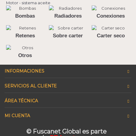
Motor - sistema aceite
Bombas
Radiadores
Conexiones
Retenes
Sobre carter
Carter seco
Otros
INFORMACIONES
SERVICIOS AL CLIENTE
ÁREA TÉCNICA
MI CUENTA
© Fuscanet Global
es parte