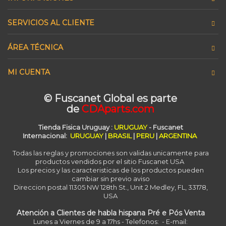
SERVICIOS AL CLIENTE
ÁREA TÉCNICA
MI CUENTA
© Fuscanet Global
es parte
de
CDAparts.com
Tienda Fisica Uruguay
:
URUGUAY
- Fuscanet
Internacional:
URUGUAY
|
BRASIL
|
PERU
|
ARGENTINA
Todas las reglas y promociones son validas unicamente para
productos vendidos por el sitio Fuscanet USA
Los precios y las caracteristicas de los productos pueden
cambiar sin previo aviso
Direccion postal 11305 NW 128th St., Unit 2 Medley, FL, 33178,
USA
Atención a Clientes de habla hispana Pré e Pós Venta
Lunes a Viernes de 9 a 17hs - Telefonos: - E-mail: