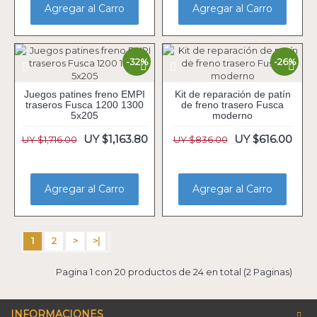
Agregar al Carro
Agregar al Carro
-32%
-26%
Juegos patines freno EMPI
Kit de reparación de patín
traseros Fusca 1200 1300
de freno trasero Fusca
5x205
moderno
UY $1,163.80
UY $616.00
UY $1,716.00
UY $836.00
Agregar al Carro
Agregar al Carro
1
2
>
>|
Pagina 1 con 20 productos de 24 en total (2 Paginas)
INFORMACIONES