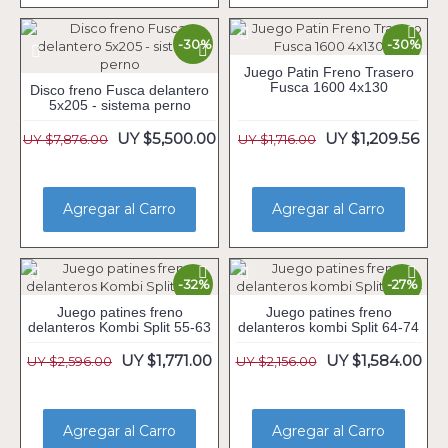
-30%
-30%
Juego Patin Freno Trasero
Fusca 1600 4x130
Disco freno Fusca delantero
5x205 - sistema perno
UY $5,500.00
UY $1,209.56
UY $7,876.00
UY $1,716.00
Agregar al Carro
Agregar al Carro
-32%
-27%
Juego patines freno
Juego patines freno
delanteros Kombi Split 55-63
delanteros kombi Split 64-74
UY $1,771.00
UY $1,584.00
UY $2,596.00
UY $2,156.00
Agregar al Carro
Agregar al Carro