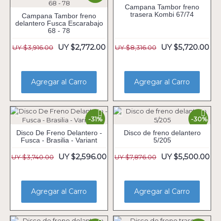
Campana Tambor freno
trasera Kombi 67/74
Campana Tambor freno
delantero Fusca Escarabajo
68 - 78
UY $2,772.00
UY $5,720.00
UY $3,916.00
UY $8,316.00
Agregar al Carro
Agregar al Carro
-31%
-30%
Disco De Freno Delantero -
Disco de freno delantero
Fusca - Brasilia - Variant
5/205
UY $2,596.00
UY $5,500.00
UY $3,740.00
UY $7,876.00
Agregar al Carro
Agregar al Carro