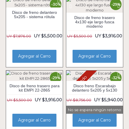
-30%
-29%
Disco de freno delantero
5x205 - sistema rótula
Disco de freno trasero
4x130 eje largo fusca
moderno
UY $5,500.00
UY $3,916.00
UY $7,876.00
UY $5,500.00
Agregar al Carro
Agregar al Carro
Agotado
-29%
-32%
Disco de freno trasero para
Disco freno Escarabajo
kit EMPI 22-2865
delantero 5x205 y 5x130
UY $3,916.00
UY $5,940.00
UY $5,500.00
UY $8,756.00
No se espera ningún retorno
Agregar al Carro
Agregar al Carro